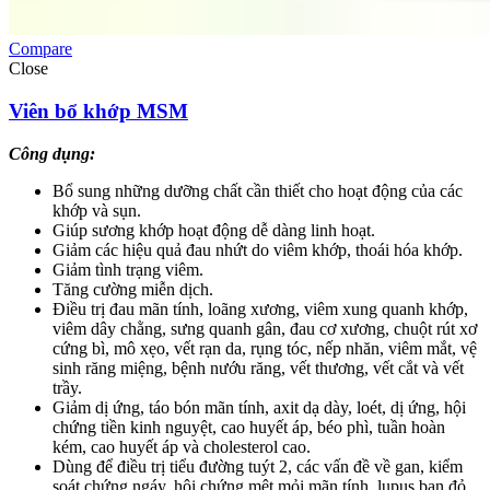
Compare
Close
Viên bổ khớp MSM
Công dụng:
Bổ sung những dưỡng chất cần thiết cho hoạt động của các
khớp và sụn.
Giúp sương khớp hoạt động dễ dàng linh hoạt.
Giảm các hiệu quả đau nhứt do viêm khớp, thoái hóa khớp.
Giảm tình trạng viêm.
Tăng cường miễn dịch.
Điều trị đau mãn tính, loãng xương, viêm xung quanh khớp,
viêm dây chằng, sưng quanh gân, đau cơ xương, chuột rút xơ
cứng bì, mô xẹo, vết rạn da, rụng tóc, nếp nhăn, viêm mắt, vệ
sinh răng miệng, bệnh nướu răng, vết thương, vết cắt và vết
trầy.
Giảm dị ứng, táo bón mãn tính, axit dạ dày, loét, dị ứng, hội
chứng tiền kinh nguyệt, cao huyết áp, béo phì, tuần hoàn
kém, cao huyết áp và cholesterol cao.
Dùng để điều trị tiểu đường tuýt 2, các vấn đề về gan, kiểm
soát chứng ngáy, hội chứng mệt mỏi mãn tính, lupus ban đỏ