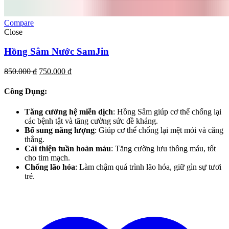
Compare
Close
Hồng Sâm Nước SamJin
Giá
Giá
850.000
₫
750.000
₫
gốc
hiện
là:
tại
Công Dụng:
850.000 ₫.
là:
750.000 ₫.
Tăng cường hệ miễn dịch
: Hồng Sâm giúp cơ thể chống lại
các bệnh tật và tăng cường sức đề kháng.
Bổ sung năng lượng
: Giúp cơ thể chống lại mệt mỏi và căng
thẳng.
Cải thiện tuần hoàn máu
: Tăng cường lưu thông máu, tốt
cho tim mạch.
Chống lão hóa
: Làm chậm quá trình lão hóa, giữ gìn sự tươi
trẻ.