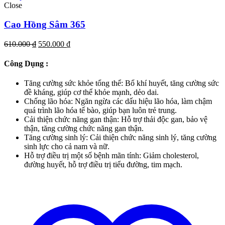
Close
Cao Hồng Sâm 365
Giá
Giá
610.000
₫
550.000
₫
gốc
hiện
là:
tại
Công Dụng :
610.000 ₫.
là:
550.000 ₫.
Tăng cường sức khỏe tổng thể: Bổ khí huyết, tăng cường sức
đề kháng, giúp cơ thể khỏe mạnh, dẻo dai.
Chống lão hóa: Ngăn ngừa các dấu hiệu lão hóa, làm chậm
quá trình lão hóa tế bào, giúp bạn luôn trẻ trung.
Cải thiện chức năng gan thận: Hỗ trợ thải độc gan, bảo vệ
thận, tăng cường chức năng gan thận.
Tăng cường sinh lý: Cải thiện chức năng sinh lý, tăng cường
sinh lực cho cả nam và nữ.
Hỗ trợ điều trị một số bệnh mãn tính: Giảm cholesterol,
đường huyết, hỗ trợ điều trị tiểu đường, tim mạch.