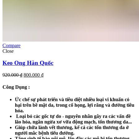
Compare
Close
Keo Ong Hàn Quốc
Giá
Giá
920.000
₫
800.000
₫
gốc
hiện
là:
tại
Công Dụng :
920.000 ₫.
là:
800.000 ₫.
Ức chế sự phát triển và tiêu diệt nhiều loại vi khuẩn có
hại trên bề mặt da, trong cổ họng, lợi răng và đường tiêu
hóa.
Loại bỏ các gốc tự do - nguyên nhân gây ra các vấn đề
lão hóa, ngăn ngừa xơ vữa động mạch, tổn thương da...
Giúp chữa lành vết thương, kể cả các tổn thương da ở
người mắc bệnh tiểu đường.
Tăng sinh tế bào nội mô, lấp đầy các mô bị tổn thương,