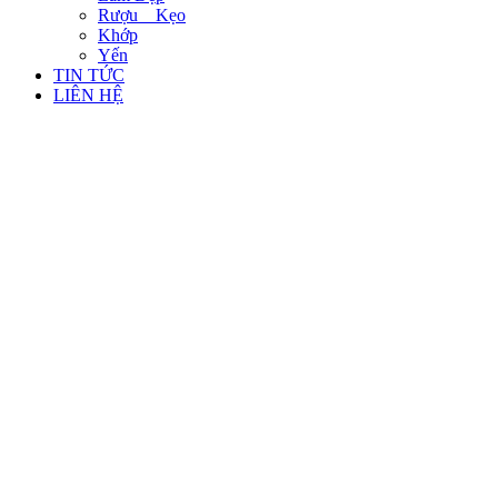
Rượu _ Kẹo
Khớp
Yến
TIN TỨC
LIÊN HỆ