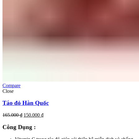
Compare
Close
Táo đỏ Hàn Quốc
Giá
Giá
165.000
₫
150.000
₫
gốc
hiện
là:
tại
Công Dụng :
165.000 ₫.
là:
150.000 ₫.