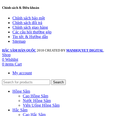
Chính sách & Điều khoản
Chính sách bảo mật
Chính sách đổi trả
Chính sách giao hàng
Các câu hỏi thường gặp
Tin tức & Hướng dẫn
Sitemap
HẮC SÂM HÀN QUỐC
2018 CREATED BY
MANHQUYET DIGITAL
.
Shop
0
Wishlist
0
items
Cart
My account
Search
Hồng Sâm
Cao Hồng Sâm
Nước Hồng Sâm
Viên Uống Hồng Sâm
Hắc Sâm
Cao Hắc Sâm