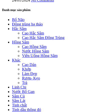
24/01/2024
No Comments
Danh mục sản phẩm
Bổ Não
Đông trùng hạ thảo
Hắc Sâm
Cao Hắc Sâm
Cao Hắc Sâm Đông Trùng
Hồng Sâm
Cao Hồng Sâm
Nước Hồng Sâm
Viên Uống Hồng Sâm
Khác
Cao Dán
Khớp
Làm Đẹp
Rượu- Kẹo
Trà
Linh Chi
Nước Bổ Gan
Sâm Củ
Sâm Lát
Tinh chất
Tinh dầu thông đỏ