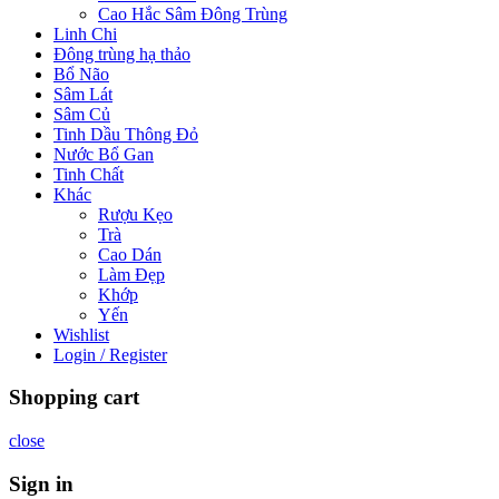
Cao Hắc Sâm Đông Trùng
Linh Chi
Đông trùng hạ thảo
Bổ Não
Sâm Lát
Sâm Củ
Tinh Dầu Thông Đỏ
Nước Bổ Gan
Tinh Chất
Khác
Rượu Kẹo
Trà
Cao Dán
Làm Đẹp
Khớp
Yến
Wishlist
Login / Register
Shopping cart
close
Sign in