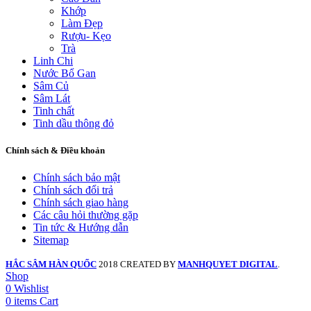
Khớp
Làm Đẹp
Rượu- Kẹo
Trà
Linh Chi
Nước Bổ Gan
Sâm Củ
Sâm Lát
Tinh chất
Tinh dầu thông đỏ
Chính sách & Điều khoản
Chính sách bảo mật
Chính sách đổi trả
Chính sách giao hàng
Các câu hỏi thường gặp
Tin tức & Hướng dẫn
Sitemap
HẮC SÂM HÀN QUỐC
2018 CREATED BY
MANHQUYET DIGITAL
.
Shop
0
Wishlist
0
items
Cart