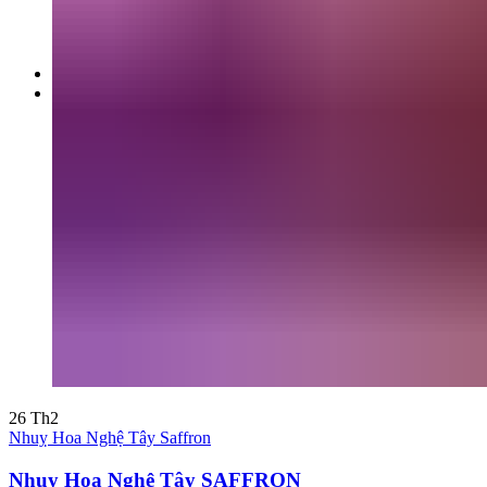
Rượu _ Kẹo
Khớp
Yến
TIN TỨC
LIÊN HỆ
26
Th2
Nhuỵ Hoa Nghệ Tây Saffron
Nhuỵ Hoa Nghệ Tây SAFFRON