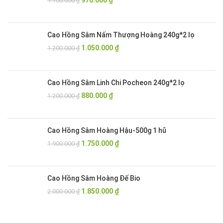
970.000
₫
1.100.000
₫
gốc
hiện
là:
tại
1.100.000 ₫.
là:
Cao Hồng Sâm Nấm Thượng Hoàng 240g*2 lọ
970.000 ₫.
Giá
Giá
1.050.000
₫
1.200.000
₫
gốc
hiện
là:
tại
1.200.000 ₫.
là:
Cao Hồng Sâm Linh Chi Pocheon 240g*2 lọ
1.050.000 ₫.
Giá
Giá
880.000
₫
1.200.000
₫
gốc
hiện
là:
tại
1.200.000 ₫.
là:
Cao Hồng Sâm Hoàng Hậu-500g 1 hũ
880.000 ₫.
Giá
Giá
1.750.000
₫
1.900.000
₫
gốc
hiện
là:
tại
1.900.000 ₫.
là:
Cao Hồng Sâm Hoàng Đế Bio
1.750.000 ₫.
Giá
Giá
1.850.000
₫
2.000.000
₫
gốc
hiện
là:
tại
2.000.000 ₫.
là: