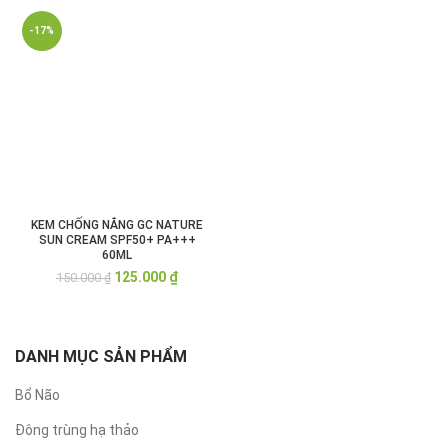
-17%
KEM CHỐNG NẮNG GC NATURE
SUN CREAM SPF50+ PA+++
60ML
Giá
Giá
125.000
₫
150.000
₫
gốc
hiện
là:
tại
150.000 ₫.
là:
125.000 ₫.
DANH MỤC SẢN PHẨM
Bổ Não
Đông trùng hạ thảo