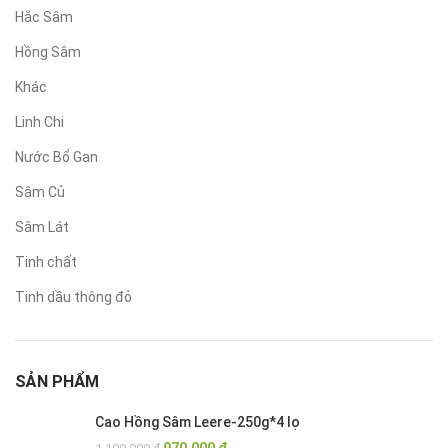
Hắc Sâm
Hồng Sâm
Khác
Linh Chi
Nước Bổ Gan
Sâm Củ
Sâm Lát
Tinh chất
Tinh dầu thông đỏ
SẢN PHẨM
Cao Hồng Sâm Leere-250g*4 lọ
Giá
Giá