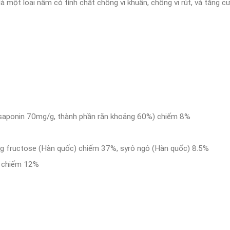
 là một loại nấm có tính chất chống vi khuẩn, chống vi rút, và tăng 
 saponin 70mg/g, thành phần rắn khoảng 60%) chiếm 8%
g fructose (Hàn quốc) chiếm 37%, syrô ngô (Hàn quốc) 8.5%
) chiếm 12%