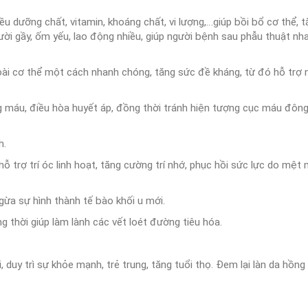
 dưỡng chất, vitamin, khoáng chất, vi lượng,…giúp bồi bổ cơ thể, 
ời gầy, ốm yếu, lao động nhiều, giúp người bệnh sau phẫu thuật n
ài cơ thể một cách nhanh chóng, tăng sức đề kháng, từ đó hỗ trợ
máu, điều hòa huyết áp, đồng thời tránh hiện tượng cục máu đông,
h.
 trợ trí óc linh hoạt, tăng cường trí nhớ, phục hồi sức lực do mệt 
gừa sự hình thành tế bào khối u mới.
g thời giúp làm lành các vết loét đường tiêu hóa.
 duy trì sự khỏe mạnh, trẻ trung, tăng tuổi thọ. Đem lại làn da hồn