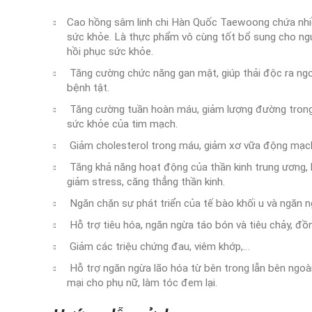
Cao hồng sâm linh chi Hàn Quốc Taewoong chứa nhiều
sức khỏe. Là thực phẩm vô cùng tốt bổ sung cho ngư
hồi phục sức khỏe.
Tăng cường chức năng gan mật, giúp thải độc ra ngo
bệnh tật.
Tăng cường tuần hoàn máu, giảm lượng đường trong 
sức khỏe của tim mạch.
Giảm cholesterol trong máu, giảm xơ vữa động mạc
Tăng khả năng hoạt động của thần kinh trung ương, hỗ
giảm stress, căng thẳng thần kinh.
Ngăn chặn sự phát triển của tế bào khối u và ngăn n
Hỗ trợ tiêu hóa, ngăn ngừa táo bón và tiêu chảy, đồn
Giảm các triệu chứng đau, viêm khớp,…
Hỗ trợ ngăn ngừa lão hóa từ bên trong lẫn bên ngoài,
mại cho phụ nữ, làm tóc đem lại.