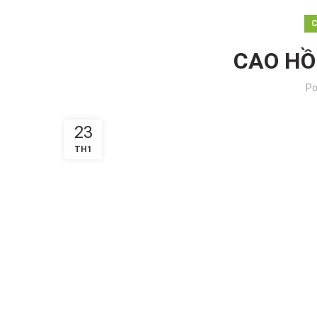
C
CAO HỒ
Po
23
TH1