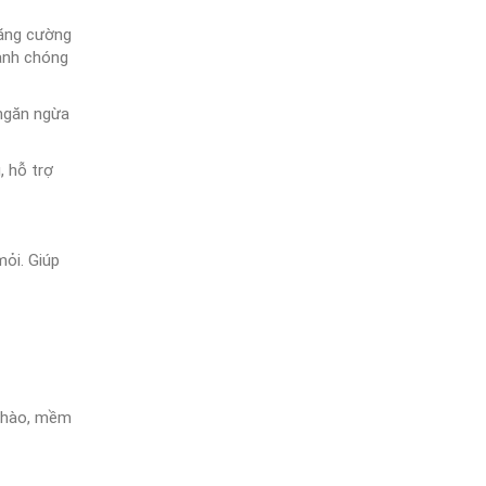
tăng cường
hanh chóng
 ngăn ngừa
 hỗ trợ
mỏi. Giúp
g hào, mềm