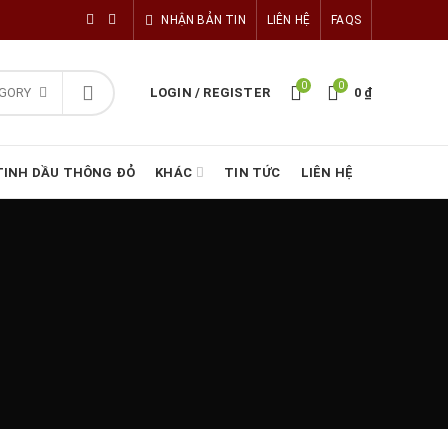
NHẬN BẢN TIN
LIÊN HỆ
FAQS
0
0
EGORY
LOGIN / REGISTER
0
₫
TINH DẦU THÔNG ĐỎ
KHÁC
TIN TỨC
LIÊN HỆ