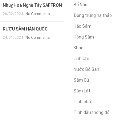
Bổ Não
Nhuỵ Hoa Nghệ Tây SAFFRON
26/02/2024
No Comments
Đông trùng hạ thảo
Hắc Sâm
RƯỢU SÂM HÀN QUỐC
Hồng Sâm
24/01/2024
No Comments
Khác
Linh Chi
Nước Bổ Gan
Sâm Củ
Sâm Lát
Tinh chất
Tinh dầu thông đỏ