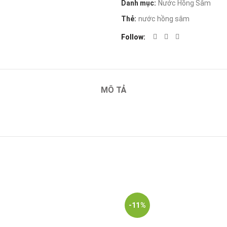
Danh mục:
Nước Hồng Sâm
Thẻ:
nước hồng sâm
Follow
MÔ TẢ
-11%