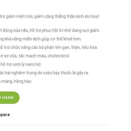
ại
:
 trợ giảm mệt mỏi, giảm căng thẳng thần kinh do hoạt
80.000 ₫.
 động của não, hỗ trợ phục hồi trí nhớ đang sụt giảm.
ng khả năng miễn dịch giúp cơ thể khoẻ hơn.
 trợ chức năng các bộ phận tim gan, thận, tiêu hóa.
cơ xơ vữa, tắc mạch máu, cholesterol.
hỗ trợ sinh lý nam/nữ.
c hại nghiêm trọng do rượu hay thuốc lá gây ra.
n màng, hồng hào.
Ỏ HÀNG
pare