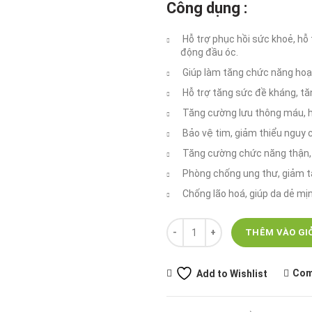
Công dụng :
là:
t
450.000 ₫.
là
Hỗ trợ phục hồi sức khoẻ, hỗ
3
động đầu óc.
Giúp làm tăng chức năng hoạt
Hỗ trợ tăng sức đề kháng, tă
Tăng cường lưu thông máu, hỗ
Bảo vệ tim, giảm thiểu nguy 
Tăng cường chức năng thận, 
Phòng chống ung thư, giảm tá
Chống lão hoá, giúp da dẻ mị
Số lượng
THÊM VÀO GI
Com
Add to Wishlist