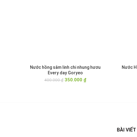
Nước hồng sâm linh chi nhung hươu
Nước H
Every day Goryeo
Giá
Giá
350.000
₫
400.000
₫
gốc
hiện
là:
tại
400.000 ₫.
là:
350.000 ₫.
BÀI VIẾT