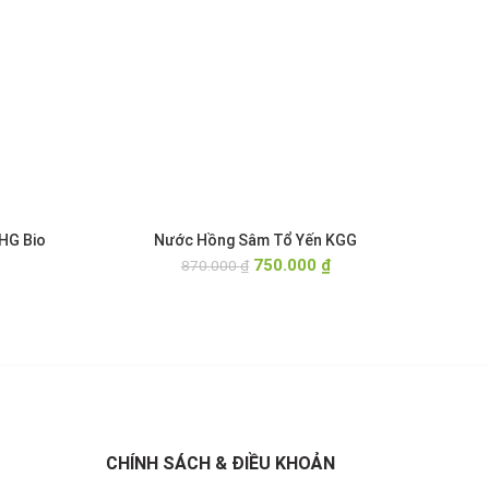
HG Bio
Nước Hồng Sâm Tổ Yến KGG
Giá
Giá
Giá
750.000
₫
870.000
₫
hiện
gốc
hiện
tại
là:
tại
là:
870.000 ₫.
là:
410.000 ₫.
750.000 ₫.
CHÍNH SÁCH & ĐIỀU KHOẢN