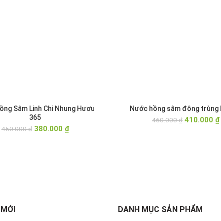
ồng Sâm Linh Chi Nhung Hươu
Nước hồng sâm đông trùng 
365
Giá
410.000
₫
460.000
₫
Giá
Giá
380.000
₫
gốc
450.000
₫
gốc
hiện
là:
là:
tại
460.000 ₫.
450.000 ₫.
là:
380.000 ₫.
 MỚI
DANH MỤC SẢN PHẨM