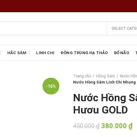
SELECT CAT
HẮC SÂM
LINH CHI
ĐÔNG TRÙNG HẠ THẢO
BỔ NÃO
Trang chủ
Hồng Sâm
Nước Hồ
Nước Hồng Sâm Linh Chi Nhung
-16%
Nước Hồng S
Hươu GOLD
Giá
G
380.000
₫
450.000
₫
gốc
h