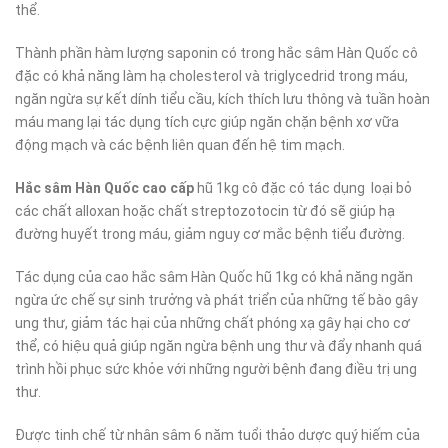
thể.
Thành phần hàm lượng saponin có trong hắc sâm Hàn Quốc cô
đặc có khả năng làm hạ cholesterol và triglycedrid trong máu,
ngăn ngừa sự kết dính tiểu cầu, kích thích lưu thông và tuần hoàn
máu mang lại tác dụng tích cực giúp ngăn chặn bệnh xơ vữa
động mạch và các bệnh liên quan đến hệ tim mạch.
Hắc sâm Hàn Quốc cao cấp
hũ 1kg cô đặc có tác dụng loại bỏ
các chất alloxan hoặc chất streptozotocin từ đó sẽ giúp hạ
đường huyết trong máu, giảm nguy cơ mắc bệnh tiểu đường.
Tác dụng của cao hắc sâm Hàn Quốc hũ 1kg có khả năng ngăn
ngừa ức chế sự sinh trưởng và phát triển của những tế bào gây
ung thư, giảm tác hại của những chất phóng xạ gây hại cho cơ
thể, có hiệu quả giúp ngăn ngừa bệnh ung thư và đẩy nhanh quá
trình hồi phục sức khỏe với những người bệnh đang điều trị ung
thư.
Được tinh chế từ nhân sâm 6 năm tuổi thảo dược quý hiếm của