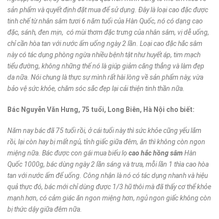
sản phẩm và quyết định đặt mua để sử dụng. Đây là loại cao đặc được
tinh chế từ nhân sâm tươi 6 năm tuổi của Hàn Quốc, nó có dạng cao
đặc, sánh, đen mịn, có mùi thơm đặc trưng của nhân sâm, vị dễ uống,
chỉ cần hòa tan với nước ấm uống ngày 2 lần. Loại cao đặc hắc sâm
này có tác dụng phòng ngừa nhiều bệnh tật như huyết áp, tim mạch
tiểu đường, không những thế nó là giúp giảm căng thẳng và làm đẹp
da nữa. Nói chung là thực sự mình rất hài lòng về sản phẩm này, vừa
bảo vệ sức khỏe, chăm sóc sắc đẹp lại cải thiện tinh thần nữa.
Bác Nguyễn Văn Hưng, 75 tuổi, Long Biên, Hà Nội cho biết:
Năm nay bác đã 75 tuổi rồi, ở cái tuổi này thì sức khỏe cũng yếu lắm
rồi, lại còn hay bị mất ngủ, tỉnh giấc giữa đêm, ăn thì không còn ngon
miệng nữa. Bác được con gái mua biếu lọ
cao hắc hồng sâm
Hàn
Quốc 1000g, bác dùng ngày 2 lần sáng và trưa, mỗi lần 1 thìa cao hòa
tan với nước ấm để uống. Công nhận là nó có tác dụng nhanh và hiệu
quả thực đó, bác mới chỉ dùng được 1/3 hũ thôi mà đã thấy cơ thể khỏe
mạnh hơn, có cảm giác ăn ngon miệng hơn, ngủ ngon giấc không còn
bị thức dậy giữa đêm nữa.