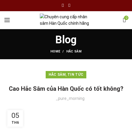
0
Blog
HOME
HẮC SÂM
,
HẮC SÂM
TIN TỨC
Cao Hắc Sâm của Hàn Quốc có tốt không?
_pure_morning
05
TH6